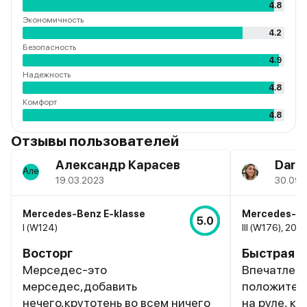
4.8
Экономичность
4.2
Безопасность
4.9
Надежность
4.8
Комфорт
4.8
Отзывы пользователей
Александр Карасев
Daria
19.03.2023
30.09.
Mercedes-Benz E-klasse
Mercedes-Be
5.0
I (W124)
III (W176), 201
Восторг
Быстрая и
Мерседес-это
Впечатлени
мерседес,добавить
положитель
нечего,крутотень во всем ничего
на руле, к