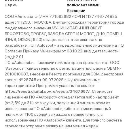
Пермь
пользователями
Вакансии
ООО «Автоспот» (ИНН 7715936827 ОРГН 1127746774825
адрес 111250, Г.МОСКВА, Внутригородская территория города
федерального значения МУНИЦИПАЛЬНЫЙ ОКРУГ
ЛЕФОРТОВО, ПРОЕЗД ЗАВОДА СЕРП И МОЛОТ, Д. 10, ПОМЕЩ.
41Н/9, ОКВЭД 62.0) осуществляет деятельность по
разработке ПО «Autospot» и предоставлению лицензий на ПО.
Согласно Приказу Минцифры от 08.10.22, вид деятельности
(код): 2.01.
ПО «Autospot» — исключительные права принадлежат ООО
"Автоспот": свидетельство о регистрации программы ЭВМ №
2018618687, внесена в Реестр программ для ЭВМ, реестровая
запись № 28745 от 09.07.2025 г. Функциональные
характеристики Программы указаны по ссылке:
https://reestr.digital.gov.ru/reestr/3467687/
. Стоимость
лицензии на ПО «Autospot» определяется либо как процент
(от 2,5% до 3%) от выручки, полученной лицензиатом от
использования ПО «Autospot», либо как фиксированный
платеж от 1100 рублей за каждого привлеченного с
использованием ПО «Autospot» клиента. Для точного расчета
стоимости отправьте заявку нашим менеджерам