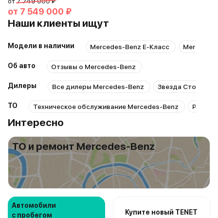
от
7 749 000 ₽
от
7 549 000 ₽
Наши клиенты ищут
Модели в наличии
Mercedes-Benz E-Класс
Mercedes-
Об авто
Отзывы о Mercedes-Benz
Дилеры
Все дилеры Mercedes-Benz
Звезда Столицы 
ТО
Техническое обслуживание Mercedes-Benz
Ремонт
Интересно
ТО и ремонт Mercedes-Benz
Автомобили
Купите новый TENET
с пробегом