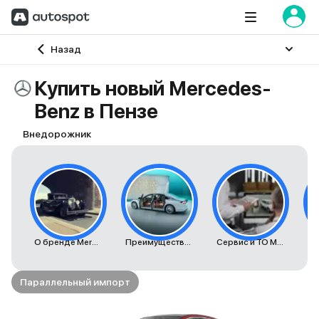
Главная
Назад
Купить новый Mercedes-
Benz в Пензе
Внедорожник
О бренде Mercedes-Benz
Преимущества автомобилей Mercedes-Benz
Сервис и ТО Mercedes-Benz
К
Параллельный импорт