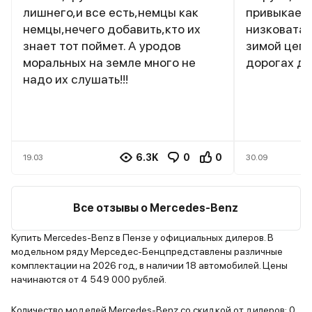
лишнего,и все есть,немцы как
привыкаешь
немцы,нечего добавить,кто их
низковата,
знает тот поймет. А уродов
зимой цепл
моральных на земле много не
дорогах д
надо их слушать!!!
6.3K
0
0
19.03
30.09
Все отзывы о Mercedes-Benz
Купить Mercedes-Benz в Пензе у официальных дилеров. В
модельном ряду Мерседес-Бенцпредставлены различные
комплектации на 2026 год, в наличии 18 автомобилей. Цены
начинаются от 4 549 000 рублей.
Количество моделей Mercedes-Benz со скидкой от дилеров: 0.