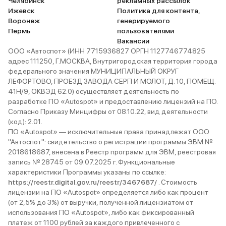
Челябинск
рекламных рассылок
Ижевск
Политика для контента,
Воронеж
генерируемого
Пермь
пользователями
Вакансии
ООО «Автоспот» (ИНН 7715936827 ОРГН 1127746774825
адрес 111250, Г.МОСКВА, Внутригородская территория города
федерального значения МУНИЦИПАЛЬНЫЙ ОКРУГ
ЛЕФОРТОВО, ПРОЕЗД ЗАВОДА СЕРП И МОЛОТ, Д. 10, ПОМЕЩ.
41Н/9, ОКВЭД 62.0) осуществляет деятельность по
разработке ПО «Autospot» и предоставлению лицензий на ПО.
Согласно Приказу Минцифры от 08.10.22, вид деятельности
(код): 2.01.
ПО «Autospot» — исключительные права принадлежат ООО
"Автоспот": свидетельство о регистрации программы ЭВМ №
2018618687, внесена в Реестр программ для ЭВМ, реестровая
запись № 28745 от 09.07.2025 г. Функциональные
характеристики Программы указаны по ссылке:
https://reestr.digital.gov.ru/reestr/3467687/
. Стоимость
лицензии на ПО «Autospot» определяется либо как процент
(от 2,5% до 3%) от выручки, полученной лицензиатом от
использования ПО «Autospot», либо как фиксированный
платеж от 1100 рублей за каждого привлеченного с