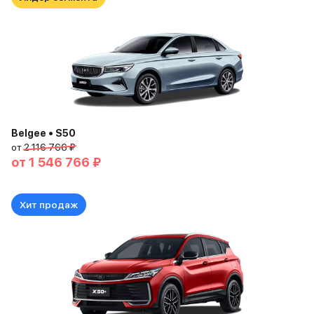
Belgee • S50
от
2 116 766 ₽
от
1 546 766 ₽
Хит продаж