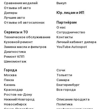
Сравнения моделей
Выкуп
за 8.9 сек?
Отзывы об авто
вечными «
Дилеры
Юр. лицам и ИП
полицейскими
Лучшие авто
привод про
Отзывы об автосалонах
Партнёрам
О нас
в феврале 
Сервисы и ТО
Сотрудничество
рыбалку —
Техническое обслуживание
Контакты
увязший УА
Кузовной ремонт
Личный кабинет дилера
потом угощ
Замена масла и фильтров
YouTube Autospot
накатала 1
Диагностика
Ремонт КПП
замена дво
Шиномонтаж
с подвеско
то ли наши
Города
Сочи
Электроник
Москва
Тольятти
Пенза
Самара
мойки кам
Казань
Екатеринбург
парковку б
Краснодар
Все города
Лондона, н
Ростов-на-Дону
«протрезве
Нижний Новгород
Описание продукта
мелкие кос
Новосибирск
Политика