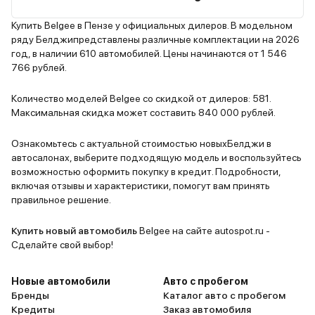
слабовата, на трассе ветер
серьёзная 
напевает свою балладу. А еще
колёса 19 
Купить Belgee в Пензе у официальных дилеров. В модельном
ряду Белджипредставлены различные комплектации на 2026
почемуто запчасти ждала две
насечкой —
год, в наличии 610 автомобилей. Цены начинаются от 1 546
недели после мелкой поломки,
из дешёвых
766 рублей.
может просто неповезло, не знаю.
велюровым
Но за эти деньги X50 как
чехлов — с
Количество моделей Belgee со скидкой от дилеров: 581.
студент-отличник: старается изо
ароматиза
Максимальная скидка может составить 840 000 рублей.
всех сил, чтобы доказать, что
«альпийски
достоин внимания)) так что
между проч
Ознакомьтесь с актуальной стоимостью новыхБелджи в
автосалонах, выберите подходящую модель и воспользуйтесь
считаю что белорусский
пластик на
возможностью оформить покупку в кредит. Подробности,
эксперимент точрно удался))
скрипеть на коч
включая отзывы и характеристики, помогут вам принять
засунуть т
правильное решение.
прокладки 
мыльницы.Д
Купить новый автомобиль
Belgee на сайте autospot.ru -
(190 л.с.) мой личный психолог.
Сделайте свой выбор!
Когда на с
клиенты до
Новые автомобили
Авто с пробегом
жму на газ
Бренды
Каталог авто с пробегом
Кредиты
Заказ автомобиля
выхлопную 