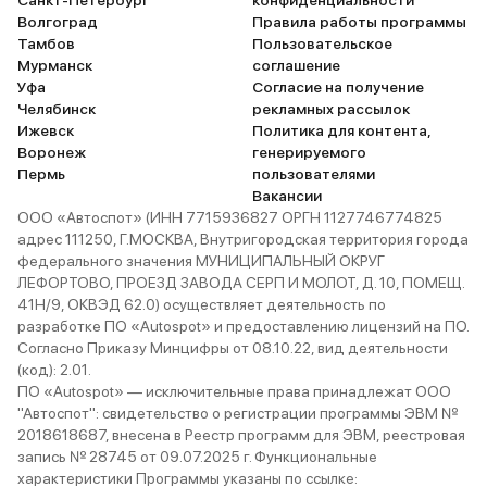
Санкт-Петербург
конфиденциальности
глупого ИИ
Волгоград
Правила работы программы
звёзд. Пок
Тамбов
Пользовательское
для тех, кт
Мурманск
соглашение
причудами
Уфа
Согласие на получение
Челябинск
рекламных рассылок
Ижевск
Политика для контента,
Воронеж
генерируемого
Пермь
пользователями
Вакансии
ООО «Автоспот» (ИНН 7715936827 ОРГН 1127746774825
адрес 111250, Г.МОСКВА, Внутригородская территория города
федерального значения МУНИЦИПАЛЬНЫЙ ОКРУГ
ЛЕФОРТОВО, ПРОЕЗД ЗАВОДА СЕРП И МОЛОТ, Д. 10, ПОМЕЩ.
41Н/9, ОКВЭД 62.0) осуществляет деятельность по
разработке ПО «Autospot» и предоставлению лицензий на ПО.
Согласно Приказу Минцифры от 08.10.22, вид деятельности
(код): 2.01.
ПО «Autospot» — исключительные права принадлежат ООО
"Автоспот": свидетельство о регистрации программы ЭВМ №
2018618687, внесена в Реестр программ для ЭВМ, реестровая
запись № 28745 от 09.07.2025 г. Функциональные
характеристики Программы указаны по ссылке: