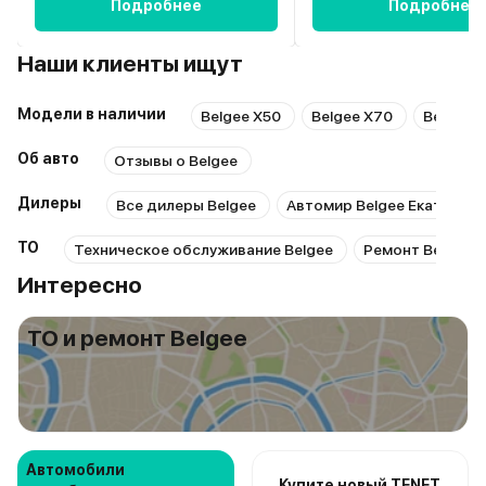
Подробнее
Подробнее
Наши клиенты ищут
Модели в наличии
Belgee X50
Belgee X70
Belgee 
Об авто
Отзывы о Belgee
Дилеры
Все дилеры Belgee
Автомир Belgee Екатеринб
ТО
Техническое обслуживание Belgee
Ремонт Belgee
Интересно
ТО и ремонт Belgee
Автомобили
Купите новый TENET