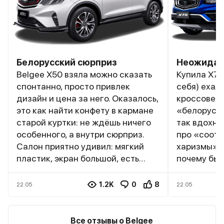
Белорусский сюрприз
Неожидан
Belgee X50 взяла можно сказать
Купила X7
спонтанно, просто привлек
себя) ехал
дизайн и цена за него. Оказалось,
кроссовер,
это как найти конфету в кармане
«белорусе»
старой куртки: не ждёшь ничего
так вдохно
особенного, а внутри сюрприз.
про «соот
Салон приятно удивил: мягкий
харизмы», 
пластик, экран большой, есть
почему бы 
CarPlay и сиденья с подогревом.
цвете как 
Багажник мелкий но с умными
приключени
1.2K
0
8
22.05
22.05
нишами, сумки с продуктами не
Porsche, к
катаются.Зимой оценила
напоминают
передний привод. Шумоизоляция
радиатора 
Все отзывы о Belgee