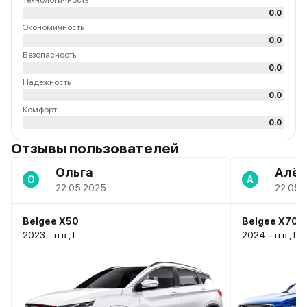
Технологичность
0.0
Экономичность
0.0
Безопасность
0.0
Надежность
0.0
Комфорт
0.0
Отзывы пользователей
Ольга
Алён
О
А
22.05.2025
22.05.
Belgee X50
Belgee X70
2023 – н.в., I
2024 – н.в., I