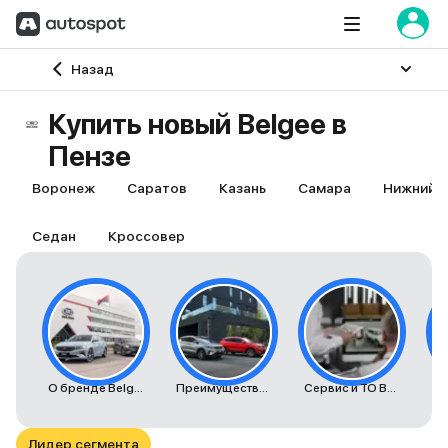
Главная
Назад
Купить новый Belgee в
Пензе
Воронеж
Саратов
Казань
Самара
Нижний 
Седан
Кроссовер
О бренде Belgee
Преимущества автомобилей Belgee
Сервис и ТО Belgee
К
Лидер сегмента