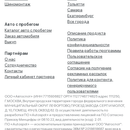
Шиномонтаж
Тольятти
Самара
Екатеринбург
Все города
Авто с пробегом
Каталог авто с пробегом
Описание продукта
Заказ автомобиля
Политика
Выкуп
конфиденциальности
Правила работы программы
Партнёрам
Пользовательское
О нас
соглашение
Сотрудничество
Согласие на получение
Контакты
рекламных рассылок
Личный кабинет партнера
Политика для контента,
генерируемого
пользователями
ООО «Автоспот» (ИНН 7715936827 ОРГН 1127746774825 адрес 111250,
Г.МОСКВА, Внутригородская территория города федерального значения
МУНИЦИПАЛЬНЫЙ ОКРУГ ЛЕФОРТОВО, ПРОЕЗД ЗАВОДА СЕРП И МОЛОТ,
Д. 10, ПОМЕЩ. 41Н/9, ОКВЭД 62.0) осуществляет деятельность по
разработке ПО «Autospot» и предоставлению лицензий на ПО. Согласно
Приказу Минцифры от 08.10.22, вид деятельности (код): 2.01.
ПО «Autospot» — исключительные права принадлежат ООО "Автоспот":
свидетельство о регистрации программы ЭВМ № 2018618687, внесена в