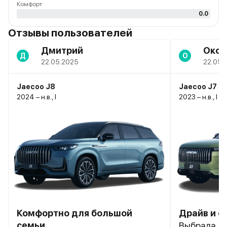
Комфорт
0.0
Отзывы пользователей
Дмитрий
Окса
Д
О
22.05.2025
22.05.
Jaecoo J8
Jaecoo J7
2024 – н.в., I
2023 – н.в., I
Комфортно для большой
Драйв и с
семьи
Выбрала J7