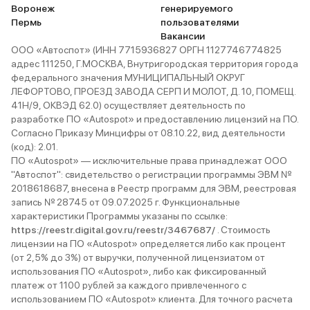
Воронеж
генерируемого
семьи из пяти человек —
Пермь
пользователями
идеально, если не считать
Вакансии
тесноты третьего ряда. Соседи
ООО «Автоспот» (ИНН 7715936827 ОРГН 1127746774825
на Volvo XC90 крутят носом:
адрес 111250, Г.МОСКВА, Внутригородская территория города
федерального значения МУНИЦИПАЛЬНЫЙ ОКРУГ
«Зачем брали китайца?»
ЛЕФОРТОВО, ПРОЕЗД ЗАВОДА СЕРП И МОЛОТ, Д. 10, ПОМЕЩ.
Отвечаю: «За те же деньги —
41Н/9, ОКВЭД 62.0) осуществляет деятельность по
вдвое больше опций и место для
разработке ПО «Autospot» и предоставлению лицензий на ПО.
собаки». Ставлю 4/5: электронику
Согласно Приказу Минцифры от 08.10.22, вид деятельности
надо дорабатывать, но в целом —
(код): 2.01.
ПО «Autospot» — исключительные права принадлежат ООО
лучший выбор для тех, кому
"Автоспот": свидетельство о регистрации программы ЭВМ №
важнее пространство, а не лейбл
2018618687, внесена в Реестр программ для ЭВМ, реестровая
на радиаторе. П.С. Совет:
запись № 28745 от 09.07.2025 г. Функциональные
проверяйте давление в шинах.
характеристики Программы указаны по ссылке:
После покупки машину вело
https://reestr.digital.gov.ru/reestr/3467687/
. Стоимость
лицензии на ПО «Autospot» определяется либо как процент
вправо — оказалось, дилер
(от 2,5% до 3%) от выручки, полученной лицензиатом от
накачал колёса до 3.0. Спустил
использования ПО «Autospot», либо как фиксированный
до 2.3 — теперь едет ровно, как
платеж от 1100 рублей за каждого привлеченного с
по рельсам. А ещё для семейных:
использованием ПО «Autospot» клиента. Для точного расчета