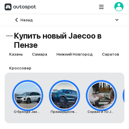
Главная
Назад
Купить новый Jaecoo в
Пензе
Казань
Самара
Нижний Новгород
Саратов
Кроссовер
О бренде Jaecoo
Преимущества автомобилей Jaecoo
Сервис и ТО Jaecoo
К