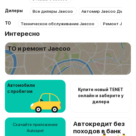
Дилеры
Все дилеры Jaecoo
Автомир Jaecoo Дмитров
ТО
Техническое обслуживание Jaecoo
Ремонт Jaecoo
Интересно
ТО и ремонт Jaecoo
Автомобили
Купите новый TENET
с пробегом
онлайн и заберите у
дилера
Автокредит без
Скачайте приложение
походов в банк
Autospot