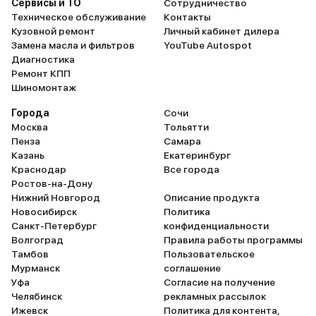
Сервисы и ТО
Сотрудничество
«комфорт», но на лежачих
Техническое обслуживание
Контакты
полицейских всё равно
Кузовной ремонт
Личный кабинет дилера
подбрасывает. Дети смеются:
Замена масла и фильтров
YouTube Autospot
«Пап, ты нас на аттракционе
Диагностика
Ремонт КПП
катаешь?» Белый пластик в
Шиномонтаж
салоне — ошибка: через неделю
после покупки он покрылся
Города
Сочи
отпечатками детских рук. Теперь
Москва
Тольятти
Пенза
Самара
в каждом кармане — влажные
Казань
Екатеринбург
салфетки, как в детском саду. А
Краснодар
Все города
левый подрулевой переключатель
Ростов-на-Дону
— головоломка: чтобы включить
Нижний Новгород
Описание продукта
дворники, надо нащупать три
Новосибирск
Политика
Санкт-Петербург
конфиденциальности
кнопки, будто разминируешь
Волгоград
Правила работы программы
бомбу. За полгода накатали 12
Тамбов
Пользовательское
тыс. км — от дачных поездок до
Мурманск
соглашение
путешествия на Байкал. Машина
Уфа
Согласие на получение
не подводила: только ТО раз в 10
Челябинск
рекламных рассылок
Ижевск
Политика для контента,
тыс. км, никаких поломок. Для