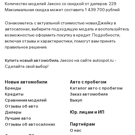
тесноват для подростков, но
влезает вс
Количество моделей Jaecoo со скидкой от дилеров: 229.
младшему хватает. Собаке
Машина для
Максимальная скидка может составить 1 439 700 рублей.
выделили место в багажнике —
внимание. 
250 литров хватило на корзину и
наверно то
Ознакомьтесь с актуальной стоимостью новыхДжейку в
автосалонах, выберите подходящую модель и воспользуйтесь
сумки с провизией.
и долгая п
возможностью оформить покупку в кредит. Подробности,
Шумоизоляция радует: на трассе
(ждала нов
включая отзывы и характеристики, помогут вам принять
дети смотрят мультики без
Оценка — 
правильное решение.
наушников, а я слушаю подкасты,
не перекрикивая ветер. Но без
Купить новый автомобиль
Jaecoo на сайте autospot.ru -
косяков не обошлось. Голосовой
Сделайте свой выбор!
помощник — отдельная история:
вместо «включи обогрев
Новые автомобили
Авто с пробегом
сидений» он включает радио на
Бренды
Каталог авто с пробегом
Кредиты
Заказ автомобиля
полную громкость, а CarPlay
Сравнения моделей
Выкуп
вылетает так часто, что я уже
Отзывы об авто
научился перезагружать систему
Дилеры
Юр. лицам и ИП
на ходу. Подвеска в
Лучшие авто
«спортивном» режиме жёсткая,
Отзывы об автосалонах
Партнёрам
О нас
как у карта — переключил на