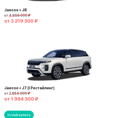
Jaecoo • J8
от
4 659 000 ₽
от
3 219 300 ₽
Jaecoo • J7 (I Рестайлинг)
от
2 954 000 ₽
от
1 994 300 ₽
Успей купить