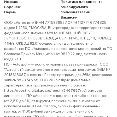
Ижевск
Политика для контента,
Воронеж
генерируемого
Пермь
пользователями
Вакансии
ООО «Автоспот» (ИНН 7715936827 ОРГН 1127746774825
адрес 111250, Г.МОСКВА, Внутригородская территория города
федерального значения МУНИЦИПАЛЬНЫЙ ОКРУГ
ЛЕФОРТОВО, ПРОЕЗД ЗАВОДА СЕРП И МОЛОТ, Д. 10, ПОМЕЩ.
41Н/9, ОКВЭД 62.0) осуществляет деятельность по
разработке ПО «Autospot» и предоставлению лицензий на ПО.
Согласно Приказу Минцифры от 08.10.22, вид деятельности
(код): 2.01.
ПО «Autospot» — исключительные права принадлежат ООО
"Автоспот": свидетельство о регистрации программы ЭВМ №
2018618687, внесена в Реестр программ для ЭВМ, реестровая
запись № 28745 от 09.07.2025 г. Функциональные
характеристики Программы указаны по ссылке:
https://reestr.digital.gov.ru/reestr/3467687/
. Стоимость
лицензии на ПО «Autospot» определяется либо как процент
(от 2,5% до 3%) от выручки, полученной лицензиатом от
использования ПО «Autospot», либо как фиксированный
платеж от 1100 рублей за каждого привлеченного с
использованием ПО «Autospot» клиента. Для точного расчета