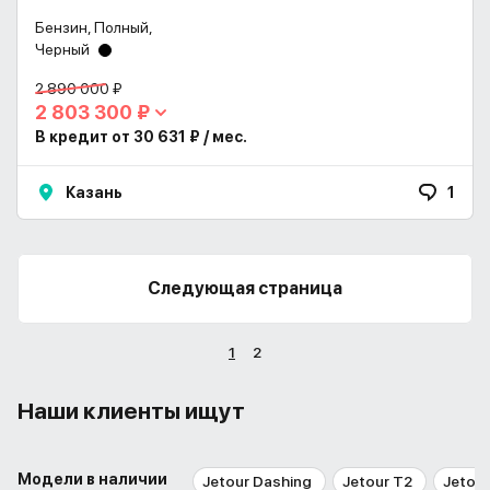
Бензин, Полный,
Черный
2 890 000 ₽
2 803 300 ₽
В кредит от 30 631 ₽ / мес.
Казань
1
Следующая страница
1
2
Наши клиенты ищут
Модели в наличии
Jetour Dashing
Jetour T2
Jetour