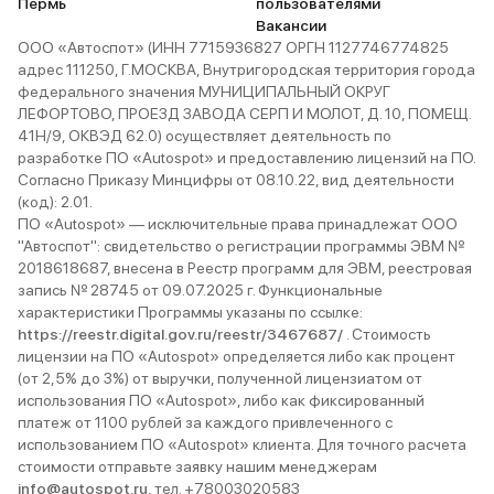
Пермь
пользователями
Вакансии
ООО «Автоспот» (ИНН 7715936827 ОРГН 1127746774825
адрес 111250, Г.МОСКВА, Внутригородская территория города
федерального значения МУНИЦИПАЛЬНЫЙ ОКРУГ
ЛЕФОРТОВО, ПРОЕЗД ЗАВОДА СЕРП И МОЛОТ, Д. 10, ПОМЕЩ.
41Н/9, ОКВЭД 62.0) осуществляет деятельность по
разработке ПО «Autospot» и предоставлению лицензий на ПО.
Согласно Приказу Минцифры от 08.10.22, вид деятельности
(код): 2.01.
ПО «Autospot» — исключительные права принадлежат ООО
"Автоспот": свидетельство о регистрации программы ЭВМ №
2018618687, внесена в Реестр программ для ЭВМ, реестровая
запись № 28745 от 09.07.2025 г. Функциональные
характеристики Программы указаны по ссылке:
https://reestr.digital.gov.ru/reestr/3467687/
. Стоимость
лицензии на ПО «Autospot» определяется либо как процент
(от 2,5% до 3%) от выручки, полученной лицензиатом от
использования ПО «Autospot», либо как фиксированный
платеж от 1100 рублей за каждого привлеченного с
использованием ПО «Autospot» клиента. Для точного расчета
стоимости отправьте заявку нашим менеджерам
info@autospot.ru
, тел. +78003020583